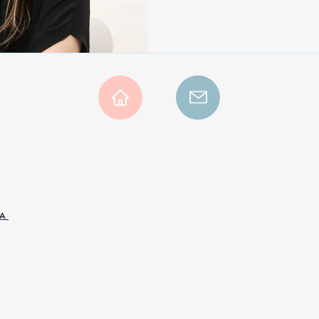
のか。また、自分で体感し
きないな、とも思っていた
ムやwebの about page に掲載、、。プリントまでして
もらって、今や部屋に飾っ
入った写真は自己肯定感さ
これは定期的に撮ったほう
た。 これを機に自分写真
っている。自分写真、おす
ることをお勧めいたします♪
真 ＃自分の記録 https://www.
other day, my dad took so
always th
RA