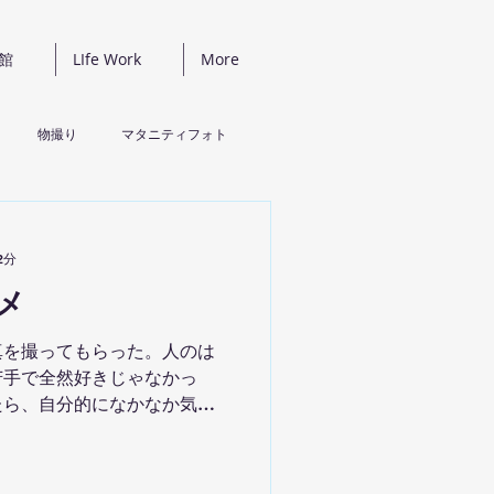
真館
LIfe Work
More
物撮り
マタニティフォト
2分
メ
真を撮ってもらった。人のは
苦手で全然好きじゃなかっ
たら、自分的になかなか気に
化なのか、自分で仕事をして
に顔出ししなくてはなぁ、と
て無意識に覚悟を決めていた