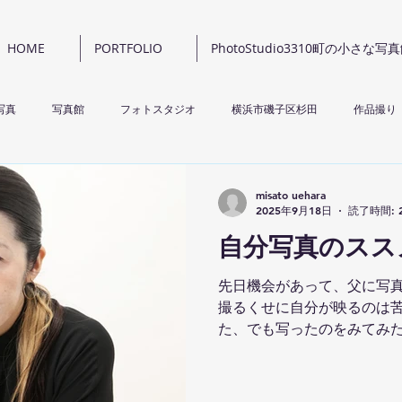
HOME
PORTFOLIO
PhotoStudio3310町の小さな写
写真
写真館
フォトスタジオ
横浜市磯子区杉田
作品撮り
テナンス
misato uehara
2025年9月18日
読了時間: 
自分写真のスス
先日機会があって、父に写
撮るくせに自分が映るのは
た、でも写ったのをみてみ
入ってしまった。心境の変
いることもあってSNSなど
思っていたことなどもあっ