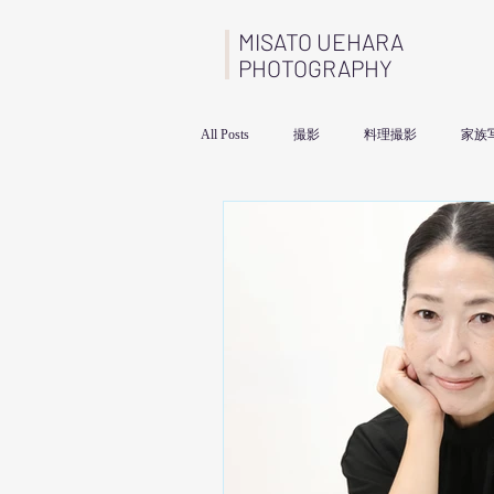
MISATO UEHARA
PHOTOGRAPHY
All Posts
撮影
料理撮影
家族
コーポレート案件
取材
メン